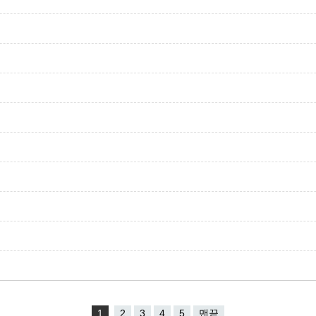
1
2
3
4
5
맨끝