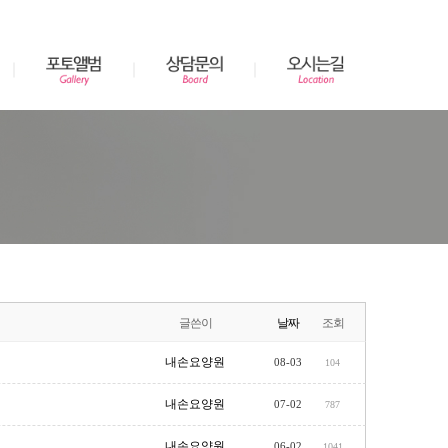
글쓴이
날짜
조회
내손요양원
08-03
104
내손요양원
07-02
787
내손요양원
06-02
1041