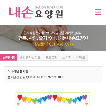
공지사항
월간행사일정표
프로그램
소식지
식단표
어버이날 행사건
내손요양원
21-05-07 11:20
2,711
0