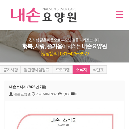
공지사항
월간행사일정표
프로그램
소식지
식단표
내손소식지 (2023년 7월)
내손요양원
23-07-06 09:45
3,830
0