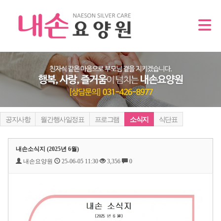
공지사항
월간행사일정표
프로그램
소식지
식단표
내손소식지 (2025년 6월)
내손요양원
25-06-05 11:30
3,356
0