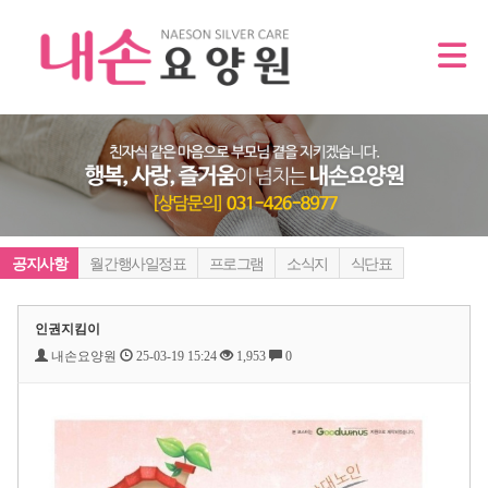
공지사항
월간행사일정표
프로그램
소식지
식단표
인권지킴이
내손요양원
25-03-19 15:24
1,953
0