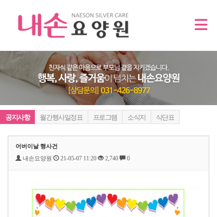
공지사항
월간행사일정표
프로그램
소식지
식단표
어버이날 행사건
내손요양원
21-05-07 11:20
2,740
0